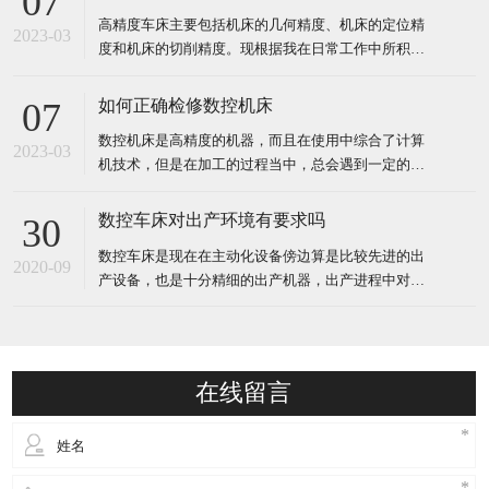
07
处理由数控装置发出各种控制信号，控制机床的动
高精度车床主要包括机床的几何精度、机床的定位精
作，按图纸要求的形状和尺寸，自动地将零件加工出
2023-03
度和机床的切削精度。现根据我在日常工作中所积累
来。 对加工对象的适应性
的经验，就这些精度的检测项目、检测方法及注意事
项进行综合的说明。高精度车床的几何精度反映机床
如何正确检修数控机床
07
的关键机械零部件（如床身、溜板、立柱、主轴箱
数控机床是高精度的机器，而且在使用中综合了计算
等）的几何形状误差及其组装后的几何形状误差。 包
2023-03
机技术，但是在加工的过程当中，总会遇到一定的问
括工作台面的平面度、各
题，这就需要我们了解怎么去检修，才能确保很好的
查出具体的故障。 数控机床检修： 一、走心机厂家
数控车床对出产环境有要求吗
30
介绍当数控机床发生故障的时候，一定要搞清楚故障
数控车床是现在在主动化设备傍边算是比较先进的出
发生的原因，可它发生的过程是怎样的，只有这样才
2020-09
产设备，也是十分精细的出产机器，出产进程中对准
能够排除故障，防止类
确度的要求十分高，所以现在企业出产的数控车床届
时高精密车床，这样通过数控车床出产出来的产品下
降了作废率，并且提高出产效率。可是数控车床对出
产环境也是有必定的要求，防止数控车床的方位要原
在线留言
理振源，且不能有阳光直