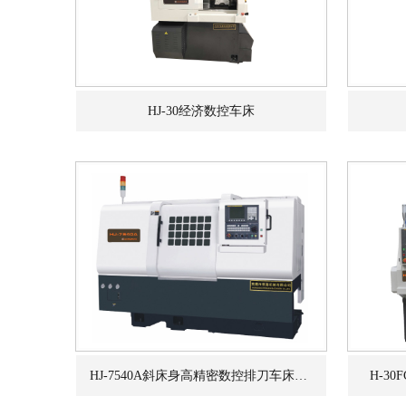
HJ-30经济数控车床
HJ-7540A斜床身高精密数控排刀车床厂家
H-3