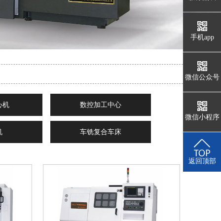
于
手机app
微信公众号
心机
数控加工中心
产
微信小程序
机
车铣复合车床
返回顶部
品