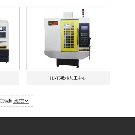
备
中
HJ-T5数控加工中心
页
转到
心