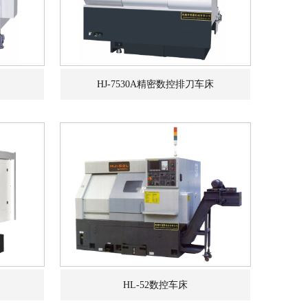
应
HJ-7530A精密数控排刀车床
用
设
HL-52数控车床