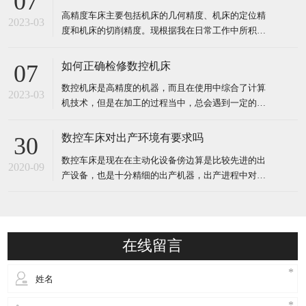
07
处理由数控装置发出各种控制信号，控制机床的动
高精度车床主要包括机床的几何精度、机床的定位精
作，按图纸要求的形状和尺寸，自动地将零件加工出
2023-03
度和机床的切削精度。现根据我在日常工作中所积累
来。 对加工对象的适应性
的经验，就这些精度的检测项目、检测方法及注意事
项进行综合的说明。高精度车床的几何精度反映机床
如何正确检修数控机床
07
的关键机械零部件（如床身、溜板、立柱、主轴箱
数控机床是高精度的机器，而且在使用中综合了计算
等）的几何形状误差及其组装后的几何形状误差。 包
2023-03
机技术，但是在加工的过程当中，总会遇到一定的问
括工作台面的平面度、各
题，这就需要我们了解怎么去检修，才能确保很好的
查出具体的故障。 数控机床检修： 一、走心机厂家
数控车床对出产环境有要求吗
30
介绍当数控机床发生故障的时候，一定要搞清楚故障
数控车床是现在在主动化设备傍边算是比较先进的出
发生的原因，可它发生的过程是怎样的，只有这样才
2020-09
产设备，也是十分精细的出产机器，出产进程中对准
能够排除故障，防止类
确度的要求十分高，所以现在企业出产的数控车床届
时高精密车床，这样通过数控车床出产出来的产品下
降了作废率，并且提高出产效率。可是数控车床对出
产环境也是有必定的要求，防止数控车床的方位要原
在线留言
理振源，且不能有阳光直