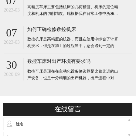
07
处理由数控装置发出各种控制信号，控制机床的动
高精度车床主要包括机床的几何精度、机床的定位精
作，按图纸要求的形状和尺寸，自动地将零件加工出
2023-03
度和机床的切削精度。现根据我在日常工作中所积累
来。 对加工对象的适应性
的经验，就这些精度的检测项目、检测方法及注意事
项进行综合的说明。高精度车床的几何精度反映机床
如何正确检修数控机床
07
的关键机械零部件（如床身、溜板、立柱、主轴箱
数控机床是高精度的机器，而且在使用中综合了计算
等）的几何形状误差及其组装后的几何形状误差。 包
2023-03
机技术，但是在加工的过程当中，总会遇到一定的问
括工作台面的平面度、各
题，这就需要我们了解怎么去检修，才能确保很好的
查出具体的故障。 数控机床检修： 一、走心机厂家
数控车床对出产环境有要求吗
30
介绍当数控机床发生故障的时候，一定要搞清楚故障
数控车床是现在在主动化设备傍边算是比较先进的出
发生的原因，可它发生的过程是怎样的，只有这样才
2020-09
产设备，也是十分精细的出产机器，出产进程中对准
能够排除故障，防止类
确度的要求十分高，所以现在企业出产的数控车床届
时高精密车床，这样通过数控车床出产出来的产品下
降了作废率，并且提高出产效率。可是数控车床对出
产环境也是有必定的要求，防止数控车床的方位要原
在线留言
理振源，且不能有阳光直