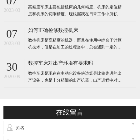
07
处理由数控装置发出各种控制信号，控制机床的动
高精度车床主要包括机床的几何精度、机床的定位精
作，按图纸要求的形状和尺寸，自动地将零件加工出
2023-03
度和机床的切削精度。现根据我在日常工作中所积累
来。 对加工对象的适应性
的经验，就这些精度的检测项目、检测方法及注意事
项进行综合的说明。高精度车床的几何精度反映机床
如何正确检修数控机床
07
的关键机械零部件（如床身、溜板、立柱、主轴箱
数控机床是高精度的机器，而且在使用中综合了计算
等）的几何形状误差及其组装后的几何形状误差。 包
2023-03
机技术，但是在加工的过程当中，总会遇到一定的问
括工作台面的平面度、各
题，这就需要我们了解怎么去检修，才能确保很好的
查出具体的故障。 数控机床检修： 一、走心机厂家
数控车床对出产环境有要求吗
30
介绍当数控机床发生故障的时候，一定要搞清楚故障
数控车床是现在在主动化设备傍边算是比较先进的出
发生的原因，可它发生的过程是怎样的，只有这样才
2020-09
产设备，也是十分精细的出产机器，出产进程中对准
能够排除故障，防止类
确度的要求十分高，所以现在企业出产的数控车床届
时高精密车床，这样通过数控车床出产出来的产品下
降了作废率，并且提高出产效率。可是数控车床对出
产环境也是有必定的要求，防止数控车床的方位要原
在线留言
理振源，且不能有阳光直